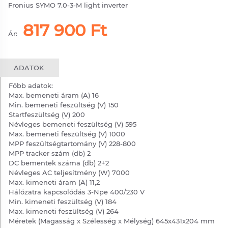
Fronius SYMO 7.0-3-M light inverter
817 900 Ft
Ár:
ADATOK
Főbb adatok:
Max. bemeneti áram (A) 16
Min. bemeneti feszültség (V) 150
Startfeszültség (V) 200
Névleges bemeneti feszültség (V) 595
Max. bemeneti feszültség (V) 1000
MPP feszültségtartomány (V) 228-800
MPP tracker szám (db) 2
DC bementek száma (db) 2+2
Névleges AC teljesítmény (W) 7000
Max. kimeneti áram (A) 11,2
Hálózatra kapcsolódás 3-Npe 400/230 V
Min. kimeneti feszültség (V) 184
Max. kimeneti feszültség (V) 264
Méretek (Magasság x Szélesség x Mélység) 645x431x204 mm