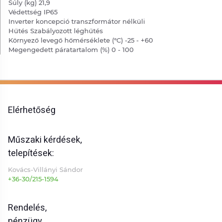
Súly (kg) 21,9
Védettség IP65
Inverter koncepció transzformátor nélküli
Hűtés Szabályozott léghűtés
Környező levegő hőmérséklete (°C) -25 - +60
Megengedett páratartalom (%) 0 - 100
Elérhetőség
Műszaki kérdések,
telepítések:
Kovács-Villányi Sándor
+36-30/215-1594
Rendelés,
pénzügy