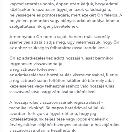
kapcsolattartása során, éppen ezért kérjük, hogy adatai
közlésekor fokozatosan ügyeljen azok valódiságára,
helyességére és pontosságára, mert ezekért Ön felelős. A
helytelen, pontatlan vagy hiányos adat akadálya lehet a
szolgáltatásaink igénybevételének.
Amennyiben Ön nem a saját, hanem más személy
személyes adatait adja meg, úgy vélelmezzük, hogy Ön
az ehhez szükséges felhatalmazással rendelkezik.
Ön az adatkezeléshez adott hozzájárulását bármikor
ingyenesen visszavonhatja
a regisztráció törlésével,
az adatkezeléshez hozzájárulás visszavonásával, illetve
a regisztráció során feltétlen kitöltendő bármely adat
kezeléséhez vagy felhasználásához való hozzájárulás
visszavonásával vagy zárolásának kérésével.
A hozzájárulás visszavonásának regisztrálását –
technikai okokból
30 napos
határidővel vállaljuk,
azonban felhívjuk a figyelmét arra, hogy jogi
kötelezettségünk teljesítése vagy jogos érdekeink
érvényesítése céljából bizonyos adatokat a hozzájárulás
visszavonása után is kezelhetünk.