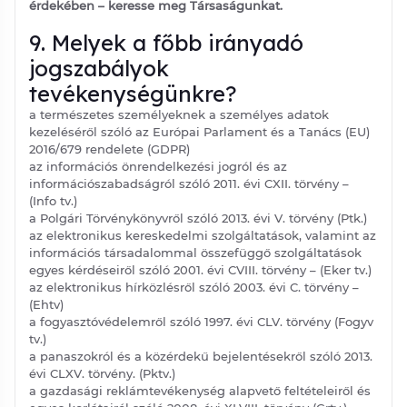
érdekében – keresse meg Társaságunkat.
9. Melyek a főbb irányadó
jogszabályok
tevékenységünkre?
a természetes személyeknek a személyes adatok
kezeléséről szóló az Európai Parlament és a Tanács (EU)
2016/679 rendelete (GDPR)
az információs önrendelkezési jogról és az
információszabadságról szóló 2011. évi CXII. törvény –
(Info tv.)
a Polgári Törvénykönyvről szóló 2013. évi V. törvény (Ptk.)
az elektronikus kereskedelmi szolgáltatások, valamint az
információs társadalommal összefüggő szolgáltatások
egyes kérdéseiről szóló 2001. évi CVIII. törvény – (Eker tv.)
az elektronikus hírközlésről szóló 2003. évi C. törvény –
(Ehtv)
a fogyasztóvédelemről szóló 1997. évi CLV. törvény (Fogyv
tv.)
a panaszokról és a közérdekű bejelentésekről szóló 2013.
évi CLXV. törvény. (Pktv.)
a gazdasági reklámtevékenység alapvető feltételeiről és