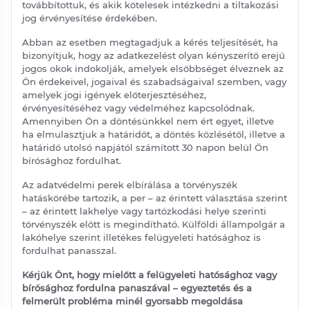
továbbítottuk, és akik kötelesek intézkedni a tiltakozási
jog érvényesítése érdekében.
Abban az esetben megtagadjuk a kérés teljesítését, ha
bizonyítjuk, hogy az adatkezelést olyan kényszerítő erejű
jogos okok indokolják, amelyek elsőbbséget élveznek az
Ön érdekeivel, jogaival és szabadságaival szemben, vagy
amelyek jogi igények előterjesztéséhez,
érvényesítéséhez vagy védelméhez kapcsolódnak.
Amennyiben Ön a döntésünkkel nem ért egyet, illetve
ha elmulasztjuk a határidőt, a döntés közlésétől, illetve a
határidő utolsó napjától számított 30 napon belül Ön
bírósághoz fordulhat.
Az adatvédelmi perek elbírálása a törvényszék
hatáskörébe tartozik, a per – az érintett választása szerint
– az érintett lakhelye vagy tartózkodási helye szerinti
törvényszék előtt is megindítható. Külföldi állampolgár a
lakóhelye szerint illetékes felügyeleti hatósághoz is
fordulhat panasszal.
Kérjük Önt, hogy mielőtt a felügyeleti hatósághoz vagy
bírósághoz fordulna panaszával – egyeztetés és a
felmerült probléma minél gyorsabb megoldása