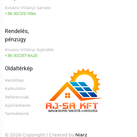
Kovács-Villányi Sándor
+36-30/215-1594
Rendelés,
pénzügy
Kovács-Villányi Ajándék
+36-30/257-6425
Oldaltérkép
Kezdőlap
Kalkulátor
Referenciák
Ajánlatkérés
Termékeink
© 2026 Copyright
| Created by
Niarz