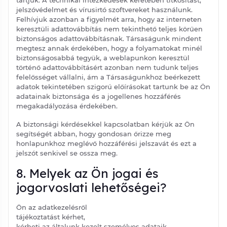
tartjuk. A technikai intézkedések keretében titkosítást,
jelszóvédelmet és vírusirtó szoftvereket használunk.
Felhívjuk azonban a figyelmét arra, hogy az interneten
keresztüli adattovábbítás nem tekinthető teljes körűen
biztonságos adattovábbításnak. Társaságunk mindent
megtesz annak érdekében, hogy a folyamatokat minél
biztonságosabbá tegyük, a weblapunkon keresztül
történő adattovábbításért azonban nem tudunk teljes
felelősséget vállalni, ám a Társaságunkhoz beérkezett
adatok tekintetében szigorú előírásokat tartunk be az Ön
adatainak biztonsága és a jogellenes hozzáférés
megakadályozása érdekében.
A biztonsági kérdésekkel kapcsolatban kérjük az Ön
segítségét abban, hogy gondosan őrizze meg
honlapunkhoz meglévő hozzáférési jelszavát és ezt a
jelszót senkivel se ossza meg.
8. Melyek az Ön jogai és
jogorvoslati lehetőségei?
Ön az adatkezelésről
tájékoztatást kérhet,
kérheti az általunk kezelt személyes adataik