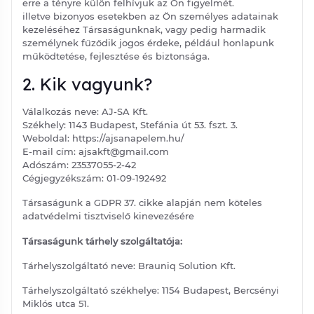
erre a tényre külön felhívjuk az Ön figyelmét.
illetve bizonyos esetekben az Ön személyes adatainak
kezeléséhez Társaságunknak, vagy pedig harmadik
személynek fűződik jogos érdeke, például honlapunk
működtetése, fejlesztése és biztonsága.
2. Kik vagyunk?
Válalkozás neve: AJ-SA Kft.
Székhely: 1143 Budapest, Stefánia út 53. fszt. 3.
Weboldal: https://ajsanapelem.hu/
E-mail cím: ajsakft@gmail.com
Adószám: 23537055-2-42
Cégjegyzékszám: 01-09-192492
Társaságunk a GDPR 37. cikke alapján nem köteles
adatvédelmi tisztviselő kinevezésére
Társaságunk tárhely szolgáltatója:
Tárhelyszolgáltató neve: Brauniq Solution Kft.
Tárhelyszolgáltató székhelye: 1154 Budapest, Bercsényi
Miklós utca 51.