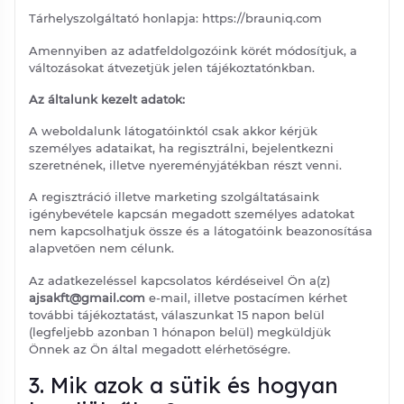
Tárhelyszolgáltató honlapja: https://brauniq.com
Amennyiben az adatfeldolgozóink körét módosítjuk, a
változásokat átvezetjük jelen tájékoztatónkban.
Az általunk kezelt adatok:
A weboldalunk látogatóinktól csak akkor kérjük
személyes adataikat, ha regisztrálni, bejelentkezni
szeretnének, illetve nyereményjátékban részt venni.
A regisztráció illetve marketing szolgáltatásaink
igénybevétele kapcsán megadott személyes adatokat
nem kapcsolhatjuk össze és a látogatóink beazonosítása
alapvetően nem célunk.
Az adatkezeléssel kapcsolatos kérdéseivel Ön a(z)
ajsakft@gmail.com
e-mail, illetve postacímen kérhet
további tájékoztatást, válaszunkat 15 napon belül
(legfeljebb azonban 1 hónapon belül) megküldjük
Önnek az Ön által megadott elérhetőségre.
3. Mik azok a sütik és hogyan