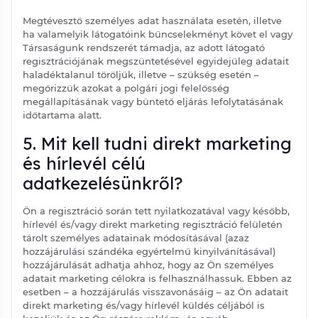
Megtévesztő személyes adat használata esetén, illetve
ha valamelyik látogatóink bűncselekményt követ el vagy
Társaságunk rendszerét támadja, az adott látogató
regisztrációjának megszüntetésével egyidejűleg adatait
haladéktalanul töröljük, illetve – szükség esetén –
megőrizzük azokat a polgári jogi felelősség
megállapításának vagy büntető eljárás lefolytatásának
időtartama alatt.
5. Mit kell tudni direkt marketing
és hírlevél célú
adatkezelésünkről?
Ön a regisztráció során tett nyilatkozatával vagy később,
hírlevél és/vagy direkt marketing regisztráció felületén
tárolt személyes adatainak módosításával (azaz
hozzájárulási szándéka egyértelmű kinyilvánításával)
hozzájárulását adhatja ahhoz, hogy az Ön személyes
adatait marketing célokra is felhasználhassuk. Ebben az
esetben – a hozzájárulás visszavonásáig – az Ön adatait
direkt marketing és/vagy hírlevél küldés céljából is