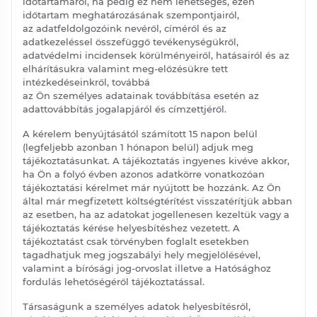
időtartamáról, ha pedig ez nem lehetséges, ezen
időtartam meghatározásának szempontjairól,
az adatfeldolgozóink nevéről, címéről és az
adatkezeléssel összefüggő tevékenységükről,
adatvédelmi incidensek körülményeiről, hatásairól és az
elhárításukra valamint meg-előzésükre tett
intézkedéseinkről, továbbá
az Ön személyes adatainak továbbítása esetén az
adattovábbítás jogalapjáról és címzettjéről.
A kérelem benyújtásától számított 15 napon belül
(legfeljebb azonban 1 hónapon belül) adjuk meg
tájékoztatásunkat. A tájékoztatás ingyenes kivéve akkor,
ha Ön a folyó évben azonos adatkörre vonatkozóan
tájékoztatási kérelmet már nyújtott be hozzánk. Az Ön
által már megfizetett költségtérítést visszatérítjük abban
az esetben, ha az adatokat jogellenesen kezeltük vagy a
tájékoztatás kérése helyesbítéshez vezetett. A
tájékoztatást csak törvényben foglalt esetekben
tagadhatjuk meg jogszabályi hely megjelölésével,
valamint a bírósági jog-orvoslat illetve a Hatósághoz
fordulás lehetőségéről tájékoztatással.
Társaságunk a személyes adatok helyesbítésről,