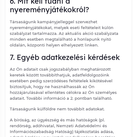
6. Mit kell tudni a
nyereményjátékokról?
Társaságunk kampányjelleggel szervezhet
nyereményjátékokat, melyek eseti feltételeit külön
szabályzat tartalmazza. Az aktuális akció szabályzata
minden esetben megtalálható a honlapunk nyitó
oldalán, központi helyen elhelyezett linken.
7. Egyéb adatkezelési kérdések
Az Ön adatait csak jogszabályban meghatározott
keretek között továbbíthatjuk, adatfeldolgozóink
esetében pedig szerződéses feltételek kikötésével
biztosítjuk, hogy ne használhassák az Ön
hozzájárulásával ellentétes célokra az Ön személyes
adatait. További információ a 2. pontban található.
Társaságunk külföldre nem továbbít adatokat.
A bíróság, az ügyészség és más hatóságok (pl.
rendőrség, adóhivatal, Nemzeti Adatvédelmi és
Információszabadság Hatóság) tájékoztatás adása,