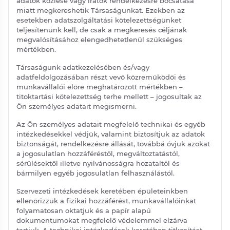
adatok közlése vagy iratok rendelkezésre bocsátása
miatt megkereshetik Társaságunkat. Ezekben az
esetekben adatszolgáltatási kötelezettségünket
teljesítenünk kell, de csak a megkeresés céljának
megvalósításához elengedhetetlenül szükséges
mértékben.
Társaságunk adatkezelésében és/vagy
adatfeldolgozásában részt vevő közreműködői és
munkavállalói előre meghatározott mértékben –
titoktartási kötelezettség terhe mellett – jogosultak az
Ön személyes adatait megismerni.
Az Ön személyes adatait megfelelő technikai és egyéb
intézkedésekkel védjük, valamint biztosítjuk az adatok
biztonságát, rendelkezésre állását, továbbá óvjuk azokat
a jogosulatlan hozzáféréstől, megváltoztatástól,
sérülésektől illetve nyilvánosságra hozataltól és
bármilyen egyéb jogosulatlan felhasználástól.
Szervezeti intézkedések keretében épületeinkben
ellenőrizzük a fizikai hozzáférést, munkavállalóinkat
folyamatosan oktatjuk és a papír alapú
dokumentumokat megfelelő védelemmel elzárva