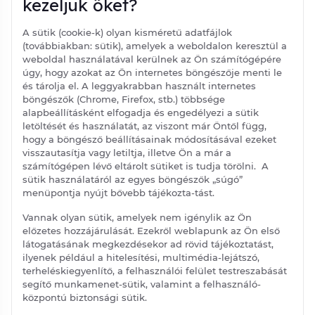
kezeljük őket?
A sütik (cookie-k) olyan kisméretű adatfájlok
(továbbiakban: sütik), amelyek a weboldalon keresztül a
weboldal használatával kerülnek az Ön számítógépére
úgy, hogy azokat az Ön internetes böngészője menti le
és tárolja el. A leggyakrabban használt internetes
böngészők (Chrome, Firefox, stb.) többsége
alapbeállításként elfogadja és engedélyezi a sütik
letöltését és használatát, az viszont már Öntől függ,
hogy a böngésző beállításainak módosításával ezeket
visszautasítja vagy letiltja, illetve Ön a már a
számítógépen lévő eltárolt sütiket is tudja törölni. A
sütik használatáról az egyes böngészők „súgó”
menüpontja nyújt bővebb tájékozta-tást.
Vannak olyan sütik, amelyek nem igénylik az Ön
előzetes hozzájárulását. Ezekről weblapunk az Ön első
látogatásának megkezdésekor ad rövid tájékoztatást,
ilyenek például a hitelesítési, multimédia-lejátszó,
terheléskiegyenlítő, a felhasználói felület testreszabását
segítő munkamenet-sütik, valamint a felhasználó-
központú biztonsági sütik.