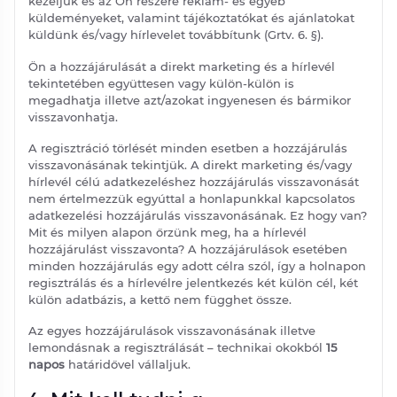
kezeljük és az Ön részére reklám- és egyéb
küldeményeket, valamint tájékoztatókat és ajánlatokat
küldünk és/vagy hírlevelet továbbítunk (Grtv. 6. §).
Ön a hozzájárulását a direkt marketing és a hírlevél
tekintetében együttesen vagy külön-külön is
megadhatja illetve azt/azokat ingyenesen és bármikor
visszavonhatja.
A regisztráció törlését minden esetben a hozzájárulás
visszavonásának tekintjük. A direkt marketing és/vagy
hírlevél célú adatkezeléshez hozzájárulás visszavonását
nem értelmezzük egyúttal a honlapunkkal kapcsolatos
adatkezelési hozzájárulás visszavonásának. Ez hogy van?
Mit és milyen alapon őrzünk meg, ha a hírlevél
hozzájárulást visszavonta? A hozzájárulások esetében
minden hozzájárulás egy adott célra szól, így a holnapon
regisztrálás és a hírlevélre jelentkezés két külön cél, két
külön adatbázis, a kettő nem függhet össze.
Az egyes hozzájárulások visszavonásának illetve
lemondásnak a regisztrálását – technikai okokból
15
napos
határidővel vállaljuk.