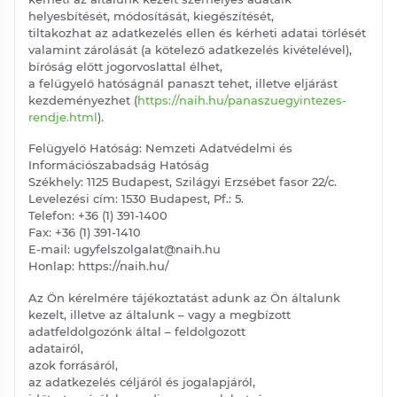
helyesbítését, módosítását, kiegészítését,
tiltakozhat az adatkezelés ellen és kérheti adatai törlését
valamint zárolását (a kötelező adatkezelés kivételével),
bíróság előtt jogorvoslattal élhet,
a felügyelő hatóságnál panaszt tehet, illetve eljárást
kezdeményezhet (
https://naih.hu/panaszuegyintezes-
rendje.html
).
Felügyelő Hatóság: Nemzeti Adatvédelmi és
Információszabadság Hatóság
Székhely: 1125 Budapest, Szilágyi Erzsébet fasor 22/c.
Levelezési cím: 1530 Budapest, Pf.: 5.
Telefon: +36 (1) 391-1400
Fax: +36 (1) 391-1410
E-mail: ugyfelszolgalat@naih.hu
Honlap: https://naih.hu/
Az Ön kérelmére tájékoztatást adunk az Ön általunk
kezelt, illetve az általunk – vagy a megbízott
adatfeldolgozónk által – feldolgozott
adatairól,
azok forrásáról,
az adatkezelés céljáról és jogalapjáról,