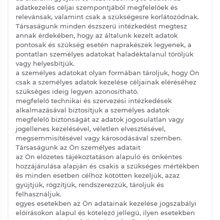
adatkezelés céljai szempontjából megfelelőek és
relevánsak, valamint csak a szükségesre korlátozódnak.
Társaságunk minden észszerű intézkedést megtesz
annak érdekében, hogy az általunk kezelt adatok
pontosak és szükség esetén naprakészek legyenek, a
pontatlan személyes adatokat haladéktalanul töröljük
vagy helyesbítjük.
a személyes adatokat olyan formában tároljuk, hogy Ön
csak a személyes adatok kezelése céljainak eléréséhez
szükséges ideig legyen azonosítható.
megfelelő technikai és szervezési intézkedések
alkalmazásával biztosítjuk a személyes adatok
megfelelő biztonságát az adatok jogosulatlan vagy
jogellenes kezelésével, véletlen elvesztésével,
megsemmisítésével vagy károsodásával szemben.
Társaságunk az Ön személyes adatait
az Ön előzetes tájékoztatáson alapuló és önkéntes
hozzájárulása alapján és csakis a szükséges mértékben
és minden esetben célhoz kötötten kezeljük, azaz
gyűjtjük, rögzítjük, rendszerezzük, tároljuk és
felhasználjuk.
egyes esetekben az Ön adatainak kezelése jogszabályi
előírásokon alapul és kötelező jellegű, ilyen esetekben