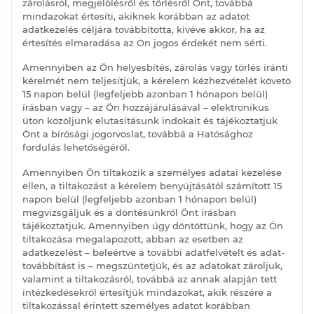
zárolásról, megjelölésről és törlésről Önt, továbbá
mindazokat értesíti, akiknek korábban az adatot
adatkezelés céljára továbbította, kivéve akkor, ha az
értesítés elmaradása az Ön jogos érdekét nem sérti.
Amennyiben az Ön helyesbítés, zárolás vagy törlés iránti
kérelmét nem teljesítjük, a kérelem kézhezvételét követő
15 napon belül (legfeljebb azonban 1 hónapon belül)
írásban vagy – az Ön hozzájárulásával – elektronikus
úton közöljünk elutasításunk indokait és tájékoztatjuk
Önt a bírósági jogorvoslat, továbbá a Hatósághoz
fordulás lehetőségéről.
Amennyiben Ön tiltakozik a személyes adatai kezelése
ellen, a tiltakozást a kérelem benyújtásától számított 15
napon belül (legfeljebb azonban 1 hónapon belül)
megvizsgáljuk és a döntésünkről Önt írásban
tájékoztatjuk. Amennyiben úgy döntöttünk, hogy az Ön
tiltakozása megalapozott, abban az esetben az
adatkezelést – beleértve a további adatfelvételt és adat-
továbbítást is – megszüntetjük, és az adatokat zároljuk,
valamint a tiltakozásról, továbbá az annak alapján tett
intézkedésekről értesítjük mindazokat, akik részére a
tiltakozással érintett személyes adatot korábban