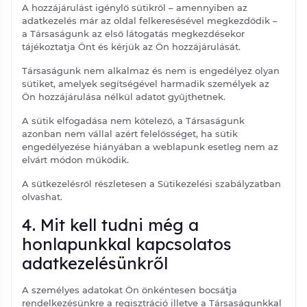
A hozzájárulást igénylő sütikről – amennyiben az
adatkezelés már az oldal felkeresésével megkezdődik –
a Társaságunk az első látogatás megkezdésekor
tájékoztatja Önt és kérjük az Ön hozzájárulását.
Társaságunk nem alkalmaz és nem is engedélyez olyan
sütiket, amelyek segítségével harmadik személyek az
Ön hozzájárulása nélkül adatot gyűjthetnek.
A sütik elfogadása nem kötelező, a Társaságunk
azonban nem vállal azért felelősséget, ha sütik
engedélyezése hiányában a weblapunk esetleg nem az
elvárt módon működik.
A sütkezelésről részletesen a Sütikezelési szabályzatban
olvashat.
4. Mit kell tudni még a
honlapunkkal kapcsolatos
adatkezelésünkről
A személyes adatokat Ön önkéntesen bocsátja
rendelkezésünkre a regisztráció illetve a Társaságunkkal